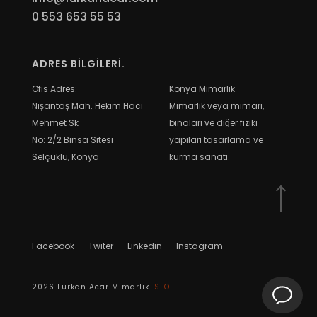
0 553 653 55 53
ADRES BİLGİLERİ.
Ofis Adres:
Konya Mimarlık
Nişantaş Mah. Hekim Haci
Mimarlık veya mimari,
Mehmet Sk
binaları ve diğer fiziki
No: 2/2 Binsa Sitesi
yapıları tasarlama ve
Selçuklu, Konya
kurma sanatı.
Facebook
Twiter
Linkedin
Instagram
2026
Furkan Acar Mimarlık.
SEO